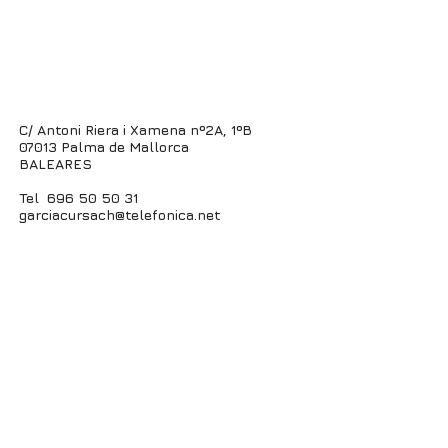
C/ Antoni Riera i Xamena nº2A, 1ºB
07013 Palma de Mallorca
BALEARES
Tel 696 50 50 31
garciacursach@telefonica.net